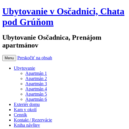
Ubytovanie v Osčadnici, Chata
pod Grúňom
Ubytovanie Osčadnica, Prenájom
apartmánov
Preskočiť na obsah
Menu
Ubytovanie
Apartmán 1
Apartmán 2
Apartmán 3
Apartmán 4
Apartmán 5
Apartmán 6
Exteriér domu
Kam v okolí
Cenník
Kontakt / Rezervácie
Kniha návštev