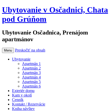
Ubytovanie v Osčadnici, Chata
pod Grúňom
Ubytovanie Osčadnica, Prenájom
apartmánov
Preskočiť na obsah
Menu
Ubytovanie
Apartmán 1
Apartmán 2
Apartmán 3
Apartmán 4
Apartmán 5
Apartmán 6
Exteriér domu
Kam v okolí
Cenník
Kontakt / Rezervácie
Kniha návštev