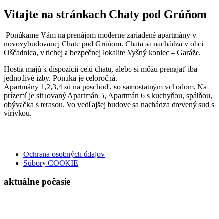
Vitajte na stránkach Chaty pod Grúňom
Ponúkame Vám na prenájom moderne zariadené apartmány v
novovybudovanej Chate pod Grúňom. Chata sa nachádza v obci
Oščadnica, v tichej a bezpečnej lokalite Vyšný koniec – Garáže.
Hostia majú k dispozícii celú chatu, alebo si môžu prenajať iba
jednotlivé izby. Ponuka je celoročná.
Apartmány 1,2,3,4 sú na poschodí, so samostatným vchodom. Na
prízemí je situovaný Apartmán 5, Apartmán 6 s kuchyňou, spálňou,
obývačka s terasou. Vo vedľajšej budove sa nachádza drevený sud s
vírivkou.
Ochrana osobných údajov
Súbory COOKIE
aktuálne počasie